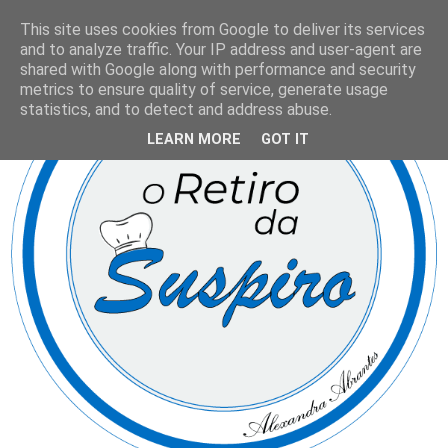
This site uses cookies from Google to deliver its services
and to analyze traffic. Your IP address and user-agent are
shared with Google along with performance and security
metrics to ensure quality of service, generate usage
statistics, and to detect and address abuse.
LEARN MORE
GOT IT