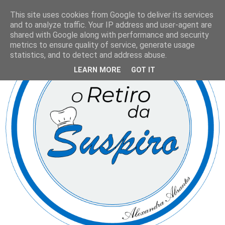
This site uses cookies from Google to deliver its services
and to analyze traffic. Your IP address and user-agent are
shared with Google along with performance and security
metrics to ensure quality of service, generate usage
statistics, and to detect and address abuse.
LEARN MORE
GOT IT