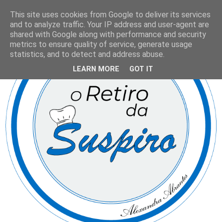
This site uses cookies from Google to deliver its services
and to analyze traffic. Your IP address and user-agent are
shared with Google along with performance and security
metrics to ensure quality of service, generate usage
statistics, and to detect and address abuse.
LEARN MORE
GOT IT