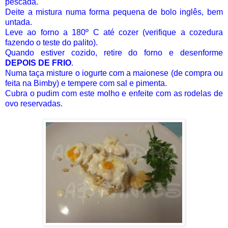
pescada.
Deite a mistura numa forma pequena de bolo inglês, bem
untada.
Leve ao forno a 180º C até cozer (verifique a cozedura
fazendo o teste do palito).
Quando estiver cozido, retire do forno e desenforme
DEPOIS DE FRIO
.
Numa taça misture o iogurte com a maionese (de compra ou
feita na Bimby) e tempere com sal e pimenta.
Cubra o pudim com este molho e enfeite com as rodelas de
ovo reservadas.