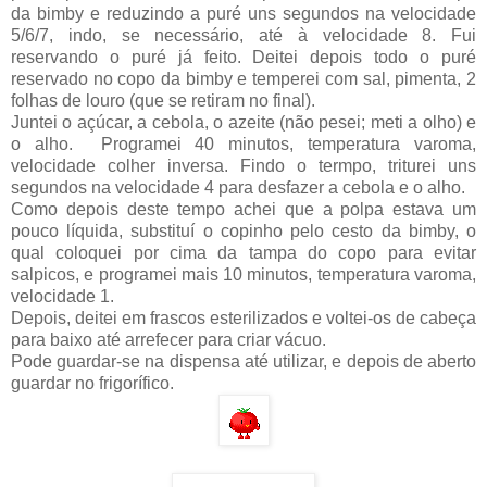
da bimby e reduzindo a puré uns segundos na velocidade
5/6/7, indo, se necessário, até à velocidade 8. Fui
reservando o puré já feito. Deitei depois todo o puré
reservado no copo da bimby e temperei com sal, pimenta, 2
folhas de louro (que se retiram no final).
Juntei o açúcar, a cebola, o azeite (não pesei; meti a olho) e
o alho. Programei 40 minutos, temperatura varoma,
velocidade colher inversa. Findo o termpo, triturei uns
segundos na velocidade 4 para desfazer a cebola e o alho.
Como depois deste tempo achei que a polpa estava um
pouco líquida, substituí o copinho pelo cesto da bimby, o
qual coloquei por cima da tampa do copo para evitar
salpicos, e programei mais 10 minutos, temperatura varoma,
velocidade 1.
Depois, deitei em frascos esterilizados e voltei-os de cabeça
para baixo até arrefecer para criar vácuo.
Pode guardar-se na dispensa até utilizar, e depois de aberto
guardar no frigorífico.