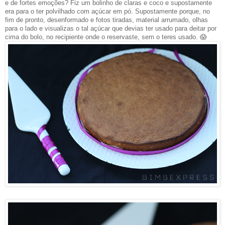
e de fortes emoções? Fiz um bolinho de claras e coco e supostamente
era para o ter polvilhado com açúcar em pó. Supostamente porque, no
fim de pronto, desenformado e fotos tiradas, material arrumado, olhas
para o lado e visualizas o tal açúcar que devias ter usado para deitar por
cima do bolo, no recipiente onde o reservaste, sem o teres usado. 😱