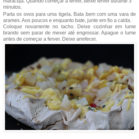
maracujá. Quando começar a ferver, deixe ferver durante 3
minutos.
Parta os ovos para uma tigela. Bata bem com uma vara de
arames. Aos poucos e enquanto bate, junte em fio a calda.
Coloque novamente no tacho. Deixe cozinhar em lume
brando sem parar de mexer até engrossar. Apague o lume
antes de começar a ferver. Deixe arrefecer.