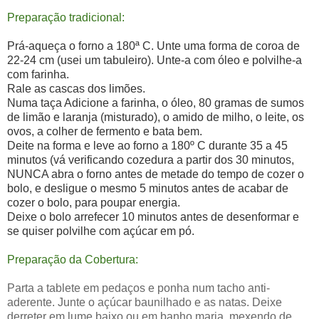
Preparação tradicional:
Prá-aqueça o forno a 180ª C. Unte uma forma de coroa de
22-24 cm (usei um tabuleiro). Unte-a com óleo e polvilhe-a
com farinha.
Rale as cascas dos limões.
Numa taça Adicione a farinha, o óleo, 80 gramas de sumos
de limão e laranja (misturado), o amido de milho, o leite, os
ovos, a colher de fermento e bata bem.
Deite na forma e leve ao forno a 180º C durante 35 a 45
minutos (vá verificando cozedura a partir dos 30 minutos,
NUNCA abra o forno antes de metade do tempo de cozer o
bolo, e desligue o mesmo 5 minutos antes de acabar de
cozer o bolo, para poupar energia.
Deixe o bolo arrefecer 10 minutos antes de desenformar e
se quiser polvilhe com açúcar em pó.
Preparação da Cobertura:
Parta a tablete em pedaços e ponha num tacho anti-
aderente. Junte o açúcar baunilhado e as natas. Deixe
derreter em lume baixo ou em banho maria, mexendo de