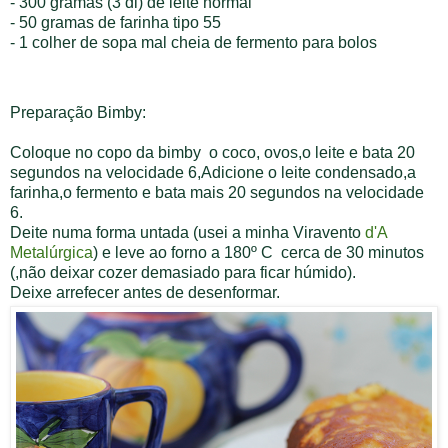
- 300 gramas (3 dl) de leite normal
- 50 gramas de farinha tipo 55
- 1 colher de sopa mal cheia de fermento para bolos
Preparação Bimby:
Coloque no copo da bimby o coco, ovos,o leite e bata 20
segundos na velocidade 6,Adicione o leite condensado,a
farinha,o fermento e bata mais 20 segundos na velocidade
6.
Deite numa forma untada (usei a minha Viravento
d'A
Metalúrgica
)
e leve ao forno a 180º C
cerca de 30 minutos
(
,não deixar cozer demasiado para ficar húmido).
Deixe arrefecer antes de desenformar.