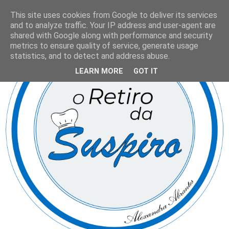
This site uses cookies from Google to deliver its services
and to analyze traffic. Your IP address and user-agent are
shared with Google along with performance and security
metrics to ensure quality of service, generate usage
statistics, and to detect and address abuse.
LEARN MORE
GOT IT