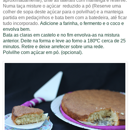
aproximadamente), unte as laterais com manteiga e reserve.
Numa taça misture o
açúcar
reduzido a pó
(Reserve uma
colher de sopa deste açúcar para o polvilhar) e a manteiga
partida em pedaçinhos e bata bem com a batedeira, até ficar
tudo incorporado.
Adicione a farinha, o fermento e o coco e
envolva bem.
Bata as claras em castelo e no fim envolva-as na mistura
anterior.
Deite na forma e leve ao forno a 180ºC cerca de 25
minutos. Retire e deixe arrefecer sobre uma rede.
Polvilhe com açúcar em pó. (opcional).