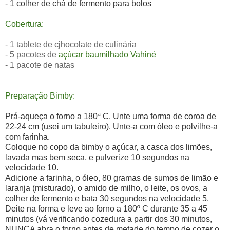
- 1 colher de chá de fermento para bolos
Cobertura:
- 1 tablete de cjhocolate de culinária
- 5 pacotes de
açúcar baumilhado Vahiné
- 1 pacote de natas
Preparação Bimby:
Prá-aqueça o forno a 180ª C. Unte uma forma de coroa de
22-24 cm (usei um tabuleiro). Unte-a com óleo e polvilhe-a
com farinha.
Coloque no copo da bimby o açúcar, a casca dos limões,
lavada mas bem seca, e pulverize 10 segundos na
velocidade 10.
Adicione a farinha, o óleo, 80 gramas de sumos de limão e
laranja (misturado), o amido de milho, o leite, os ovos, a
colher de fermento e bata 30 segundos na velocidade 5.
Deite na forma e leve ao forno a 180º C durante 35 a 45
minutos (vá verificando cozedura a partir dos 30 minutos,
NUNCA abra o forno antes de metade do tempo de cozer o