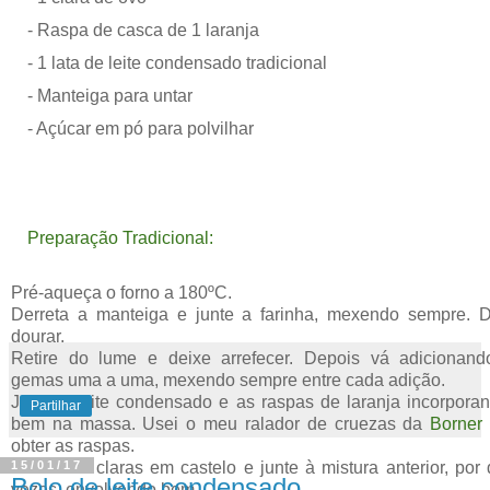
- Raspa de casca de 1 laranja
- 1 lata
de leite condensado tradicional
- Manteiga para untar
- Açúcar em pó para polvilhar
Preparação Tradicional:
Pré-aqueça o forno a 180ºC.
Derreta a manteiga e junte a farinha, mexendo sempre. 
dourar.
Retire do lume e deixe arrefecer. Depois vá adicionand
gemas uma a uma, mexendo sempre entre cada adição.
Junte o leite condensado e as raspas de laranja incorpora
Partilhar
bem na massa. Usei o meu ralador de cruezas da
Borner
obter as raspas.
Bata as 5 claras em castelo e junte à mistura anterior, por
15/01/17
Bolo de leite condensado
vezes, envolvendo bem.