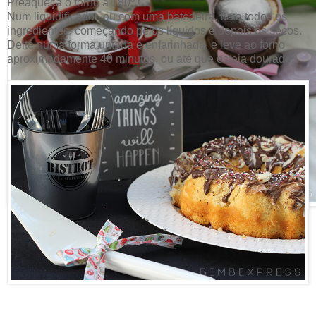
Preaqueça o forno a 180º C.
Num liquidificador, ou com uma batedeira, bata todos os
ingredientes, começando pelos líquidos e depois os secos.
Deite numa forma untada e enfarinhada, e leve ao forno
aproximadamente 40 minutos, ou até que esteja dourado.