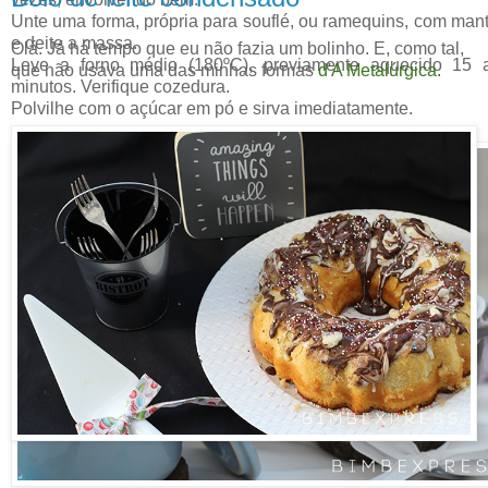
Unte uma forma, própria para souflé, ou ramequins, com man
e deite a massa.
Olá. Já há tempo que eu não fazia um bolinho. E, como tal,
Leve a forno médio (180ºC), previamente aquecido 15 
que não usava uma das minhas formas
d'A Metalúrgica.
minutos. Verifique cozedura.
Polvilhe com o açúcar em pó e sirva imediatamente.