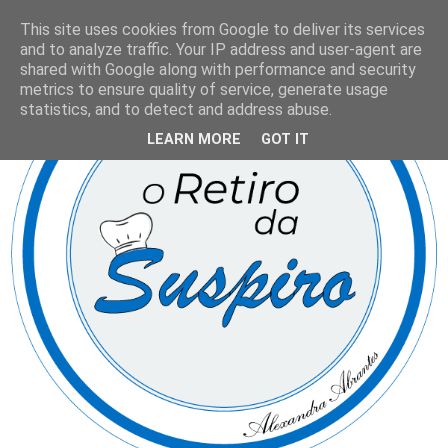
This site uses cookies from Google to deliver its services
and to analyze traffic. Your IP address and user-agent are
shared with Google along with performance and security
metrics to ensure quality of service, generate usage
statistics, and to detect and address abuse.
LEARN MORE
GOT IT