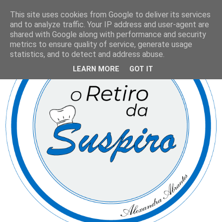
This site uses cookies from Google to deliver its services
and to analyze traffic. Your IP address and user-agent are
shared with Google along with performance and security
metrics to ensure quality of service, generate usage
statistics, and to detect and address abuse.
LEARN MORE
GOT IT