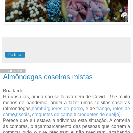
Partilhar
19/03/20
Almôndegas caseiras mistas
Boa tarde.
Há uns dias, ainda não se falava nem de Covid_19 e muito
menos de pandemia, andei a fazer umas coisitas caseiras
(almondegas,
hambúrgueres de porco
, e de
frango
,
rolos de
carn
e
,
rissóis
,
croquetes de carne
e
croquetes de queijo
).
Perece que eu estava a adivinhar esta situação. A correria
às compras, o açambarcamento das pessoas que correm a
comprar tudo o que precisam e não precisam, acabando