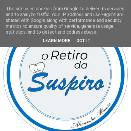
This site uses cookies from Google to deliver its services
and to analyze traffic. Your IP address and user-agent are
shared with Google along with performance and security
metrics to ensure quality of service, generate usage
statistics, and to detect and address abuse.
LEARN MORE
GOT IT