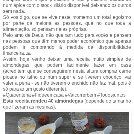
num ápice com o stock diário disponível deixando os outros
sem nada.
Só vos digo, que se vive neste momento um total egoísmo
por parte da maioria as pessoas, que no que toca a
alimentação, só pensam nelas próprias.
Pelo amo de Deus, não queiram tudo para vocês e pensem
nas pessoas que têm menos poder econômico que apenas
podem ir comprando à medida da disponibilidade
financeira. 🙏
Assim, hoje venho deixar uma receita muito simples de
almondegas que podem facilmente fazer em casa
(acreditem que se conseguirem nesta altura comprar carne
picada no talho ou num super e se tiverem chouriço, vai
valer a pena - se não tiverem o enchido não faz mal, pois é
só para ar um gosto diferente).
#Quarentena #Fiqueemcasa #Vaicorrerbem #Todosjuntos
Esta receita rendeu 40 almôndegas
(depende do tamanho
que fizeram as mesmas).