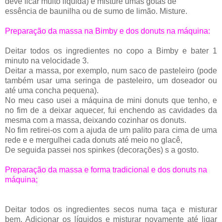
deve ficar muito liquida) e misture umas gotas de
essência
de baunilha ou de sumo de limão. Misture.
Preparação da massa na Bimby e dos donuts na máquina:
Deitar todos os ingredientes no copo a Bimby e bater 1
minuto na velocidade 3.
Deitar a massa, por exemplo, num saco de pasteleiro (pode
também usar uma seringa de pasteleiro, um doseador ou
até uma concha pequena).
No meu caso usei a máquina de mini donuts que tenho, e
no fim de a deixar aquecer, fui enchendo as
cavidades
da
mesma com a massa, deixando cozinhar os donuts.
No fim retirei-os com a ajuda de um palito para cima de uma
rede e e mergulhei cada donuts até meio no glacê,
De seguida passei nos spinkes (
decorações
) s a gosto.
Preparação da massa e forma tradicional
e dos donuts na
máquina;
Deitar todos os ingredientes secos numa taça e misturar
bem.
Adicionar
os
líquidos
e misturar novamente até ligar