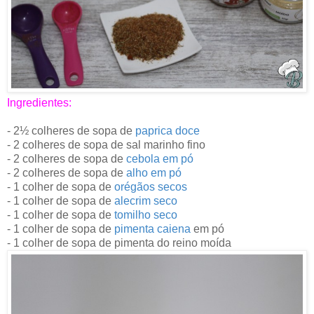
Ingredientes:
- 2½ colheres de sopa de
paprica doce
-
2 colheres de sopa de sal marinho fino
- 2 colheres de sopa de
cebola em pó
-
2 colheres de sopa de
alho em pó
-
1 colher de sopa de
orégãos secos
-
1 colher de sopa de
alecrim seco
- 1 colher de sopa de
tomilho seco
- 1 colher de sopa de
pimenta caiena
em pó
-
1 colher de sopa de pimenta do reino moída