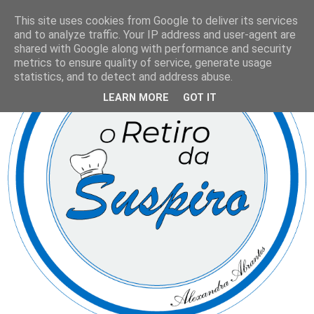
This site uses cookies from Google to deliver its services
and to analyze traffic. Your IP address and user-agent are
shared with Google along with performance and security
metrics to ensure quality of service, generate usage
statistics, and to detect and address abuse.
LEARN MORE
GOT IT