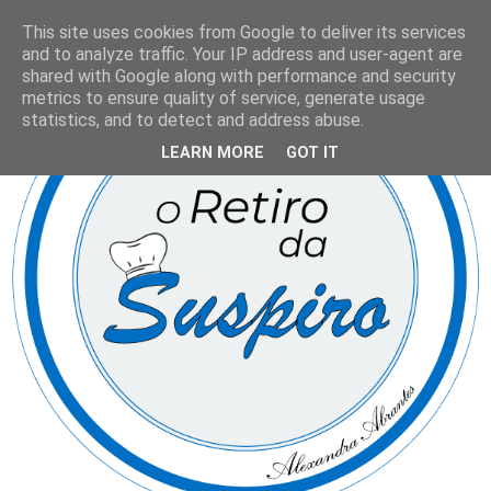
This site uses cookies from Google to deliver its services
and to analyze traffic. Your IP address and user-agent are
shared with Google along with performance and security
metrics to ensure quality of service, generate usage
statistics, and to detect and address abuse.
LEARN MORE
GOT IT