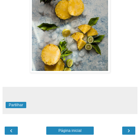
Partilhar
‹
›
Página inicial