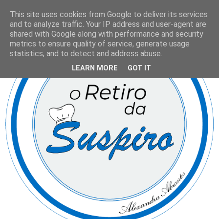
This site uses cookies from Google to deliver its services
and to analyze traffic. Your IP address and user-agent are
shared with Google along with performance and security
metrics to ensure quality of service, generate usage
statistics, and to detect and address abuse.
LEARN MORE
GOT IT