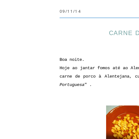
09/11/14
CARNE 
Boa noite.
Hoje ao jantar fomos até ao Ale
carne de porco à Alentejana, c
Portuguesa
" .