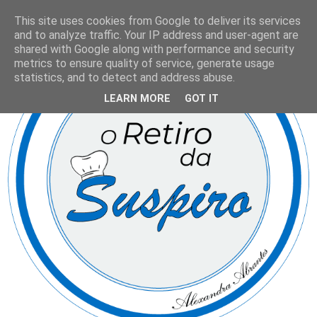
This site uses cookies from Google to deliver its services
and to analyze traffic. Your IP address and user-agent are
shared with Google along with performance and security
metrics to ensure quality of service, generate usage
statistics, and to detect and address abuse.
LEARN MORE
GOT IT