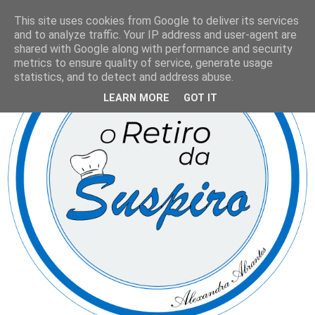
This site uses cookies from Google to deliver its services
and to analyze traffic. Your IP address and user-agent are
shared with Google along with performance and security
metrics to ensure quality of service, generate usage
statistics, and to detect and address abuse.
LEARN MORE
GOT IT