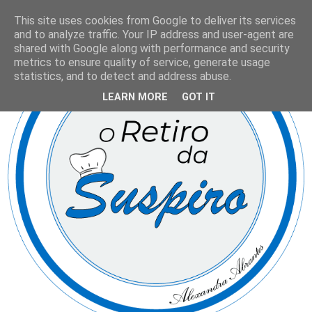
This site uses cookies from Google to deliver its services
and to analyze traffic. Your IP address and user-agent are
shared with Google along with performance and security
metrics to ensure quality of service, generate usage
statistics, and to detect and address abuse.
LEARN MORE
GOT IT