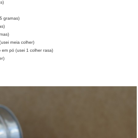
s)
75 gramas)
as)
amas)
(usei meia colher)
 em pó (usei 1 colher rasa)
er)