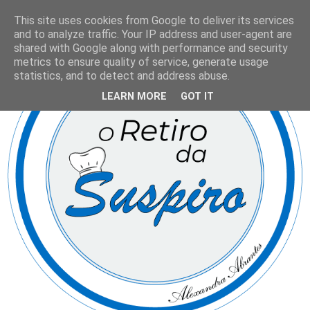
This site uses cookies from Google to deliver its services
and to analyze traffic. Your IP address and user-agent are
shared with Google along with performance and security
metrics to ensure quality of service, generate usage
statistics, and to detect and address abuse.
LEARN MORE
GOT IT