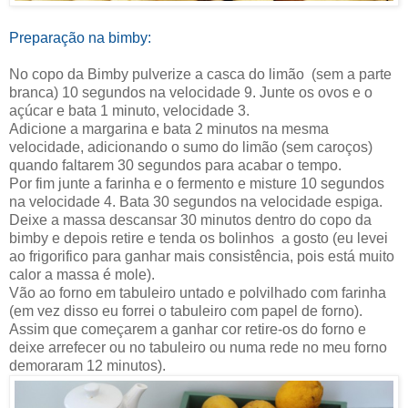
Preparação na bimby:
No copo da Bimby pulverize a casca do limão
(sem a parte
branca) 10 segundos na velocidade 9. Junte os ovos e o
açúcar e bata 1 minuto, velocidade 3.
Adicione a margarina e bata 2 minutos na mesma
velocidade, adicionando o sumo do limão (sem caroços)
quando faltarem 30 segundos para acabar o tempo.
Por fim junte a farinha e o fermento e misture 10 segundos
na velocidade 4. Bata 30 segundos na velocidade espiga.
Deixe a massa descansar 30 minutos dentro do copo da
bimby e depois retire e tenda os bolinhos
a gosto (eu levei
ao frigorifico para ganhar mais consistência, pois está muito
calor a massa é mole).
Vão ao forno em tabuleiro untado e polvilhado com farinha
(em vez disso eu forrei o tabuleiro com papel de forno).
Assim que começarem a ganhar cor retire-os do forno e
deixe arrefecer ou no tabuleiro ou numa rede no meu forno
demoraram 12 minutos).