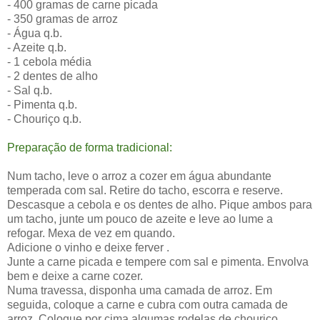
- 400 gramas de carne picada
- 350 gramas de arroz
- Água q.b.
- Azeite q.b.
- 1 cebola média
- 2 dentes de alho
- Sal q.b.
- Pimenta q.b.
- Chouriço q.b.
Preparação de forma tradicional:
Num tacho, leve o arroz a cozer em água abundante
temperada com sal. Retire do tacho, escorra e reserve.
Descasque a cebola e os dentes de alho. Pique ambos para
um tacho, junte um pouco de azeite e leve ao lume a
refogar. Mexa de vez em quando.
Adicione o vinho e deixe ferver .
Junte a carne picada e tempere com sal e pimenta. Envolva
bem e deixe a carne cozer.
Numa travessa, disponha uma camada de arroz. Em
seguida, coloque a carne e cubra com outra camada de
arroz. Coloque por cima algumas rodelas de chouriço.