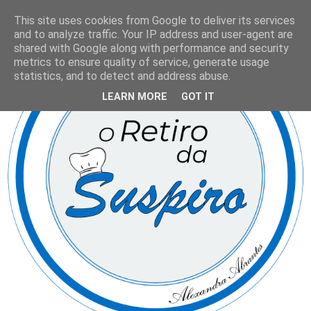
This site uses cookies from Google to deliver its services
and to analyze traffic. Your IP address and user-agent are
shared with Google along with performance and security
metrics to ensure quality of service, generate usage
statistics, and to detect and address abuse.
LEARN MORE
GOT IT