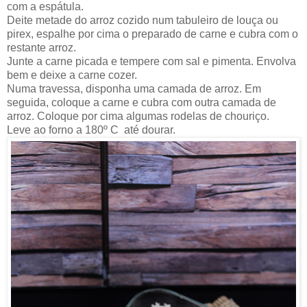
com a espátula.
Deite metade do arroz cozido num tabuleiro de louça ou
pirex, espalhe por cima o preparado de carne e cubra com o
restante arroz.
Junte a carne picada e tempere com sal e pimenta. Envolva
bem e deixe a carne cozer.
Numa travessa, disponha uma camada de arroz. Em
seguida, coloque a carne e cubra com outra camada de
arroz. Coloque por cima algumas rodelas de chouriço.
Leve ao forno a 180º C até dourar.