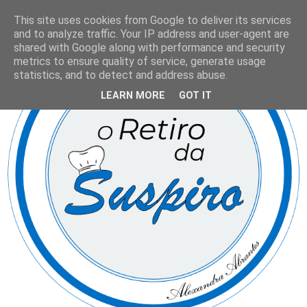
This site uses cookies from Google to deliver its services
and to analyze traffic. Your IP address and user-agent are
shared with Google along with performance and security
metrics to ensure quality of service, generate usage
statistics, and to detect and address abuse.
LEARN MORE
GOT IT