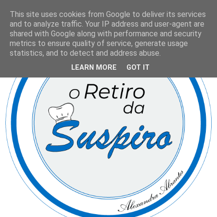
This site uses cookies from Google to deliver its services
and to analyze traffic. Your IP address and user-agent are
shared with Google along with performance and security
metrics to ensure quality of service, generate usage
statistics, and to detect and address abuse.
LEARN MORE
GOT IT