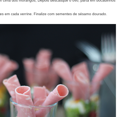
m cima dos morangos, Depois descasque o ovo, parta em bocadinhos
ples em cada verrine. Finalize com sementes de sésamo dourado.