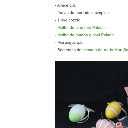
- Alface q.b.
- Fatias de mortadela simples
-
1 ovo cozido
-
Molho de alho frito Paladin
-
Molho de manga e caril Paladin
- Morangos q.b.
- Sementes de
sésamo dourado Margã