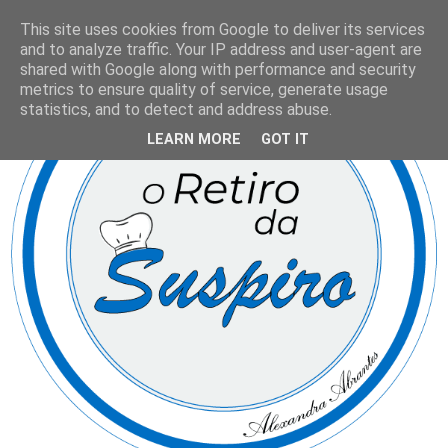
This site uses cookies from Google to deliver its services
and to analyze traffic. Your IP address and user-agent are
shared with Google along with performance and security
metrics to ensure quality of service, generate usage
statistics, and to detect and address abuse.
LEARN MORE
GOT IT