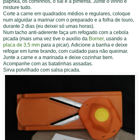
paprika, os cominhos, o sal e a pimenta. Junte o vinho e
misture tudo.
Corte a carne em quadrados médios e regulares, coloque
num alguidar a marinar com o preparado e a folha de louro,
durante 2 dias (eu deixei só umas horas).
Num tacho anti-aderente faça um refogado com a cebola
picada (mais uma vez tive o auxilio da
Borner
, usando a
placa de 3,5 mm
para a picar). Adicione a banha e deixe
refogar em lume brando, com cuidado para não queimar.
Junte
a carne e a marinada e deixe cozinhar bem.
Acompanhe com as batatinhas assadas.
Sirva polvilhado com salsa picada.