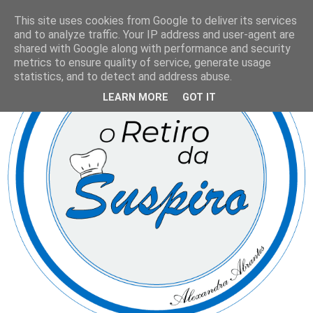
This site uses cookies from Google to deliver its services
and to analyze traffic. Your IP address and user-agent are
shared with Google along with performance and security
metrics to ensure quality of service, generate usage
statistics, and to detect and address abuse.
LEARN MORE
GOT IT