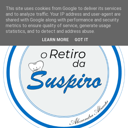
This site uses cookies from Google to deliver its services
and to analyze traffic. Your IP address and user-agent are
shared with Google along with performance and security
metrics to ensure quality of service, generate usage
statistics, and to detect and address abuse.
LEARN MORE
GOT IT