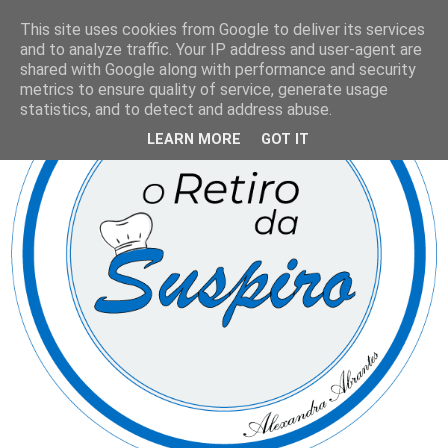
This site uses cookies from Google to deliver its services
and to analyze traffic. Your IP address and user-agent are
shared with Google along with performance and security
metrics to ensure quality of service, generate usage
statistics, and to detect and address abuse.
LEARN MORE
GOT IT