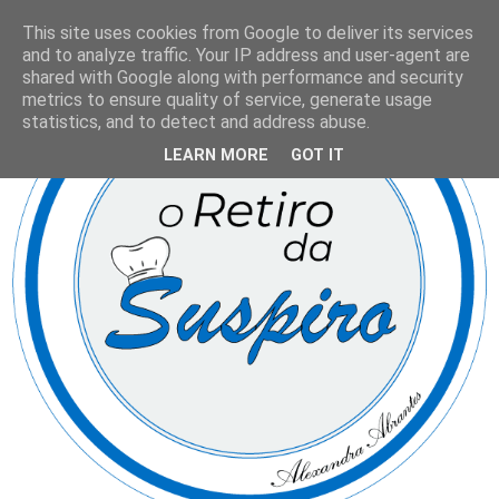
This site uses cookies from Google to deliver its services
and to analyze traffic. Your IP address and user-agent are
shared with Google along with performance and security
metrics to ensure quality of service, generate usage
statistics, and to detect and address abuse.
LEARN MORE
GOT IT