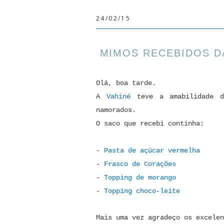
24/02/15
MIMOS RECEBIDOS DA
Olá, boa tarde.
A
Vahiné
teve a amabilidade d
namorados.
O saco que recebi continha:
-
Pasta de açúcar vermelha
-
Frasco de Corações
-
Topping de morango
-
Topping choco-leite
Mais uma vez agradeço os excele