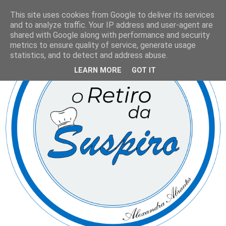
This site uses cookies from Google to deliver its services
and to analyze traffic. Your IP address and user-agent are
shared with Google along with performance and security
metrics to ensure quality of service, generate usage
statistics, and to detect and address abuse.
LEARN MORE
GOT IT