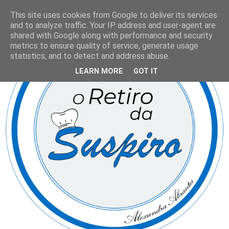
This site uses cookies from Google to deliver its services
and to analyze traffic. Your IP address and user-agent are
shared with Google along with performance and security
metrics to ensure quality of service, generate usage
statistics, and to detect and address abuse.
LEARN MORE
GOT IT