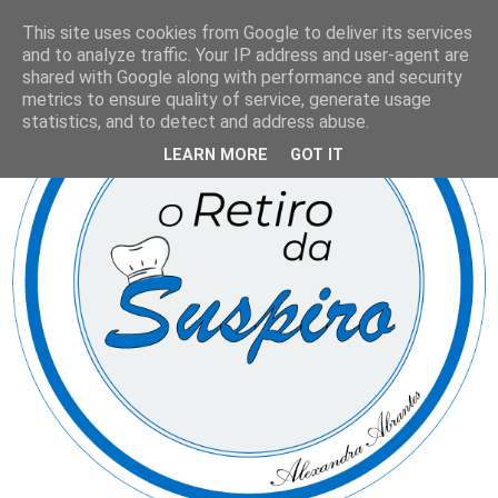
This site uses cookies from Google to deliver its services
and to analyze traffic. Your IP address and user-agent are
shared with Google along with performance and security
metrics to ensure quality of service, generate usage
statistics, and to detect and address abuse.
LEARN MORE
GOT IT