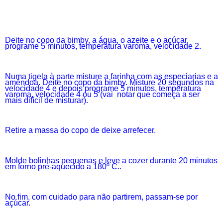
Deite no copo da bimby, a água, o azeite e o açúcar.
programe 5 minutos, temperatura varoma, velocidade 2.
Numa tigela à parte misture a farinha com as especiarias e a
amêndoa. Deite no copo da bimby. Misture 20 segundos na
velocidade 4 e depois programe 5 minutos, temperatura
varoma, velocidade 4 ou 5 (vai notar que começa a ser
mais difícil de misturar).
Retire a massa do copo de deixe arrefecer.
Molde bolinhas pequenas e leve a cozer durante 20 minutos
em forno pré-aquecido a 180º C..
No fim, com cuidado para não partirem, passam-se por
açúcar.