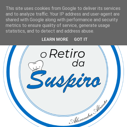
This site uses cookies from Google to deliver its services
and to analyze traffic. Your IP address and user-agent are
shared with Google along with performance and security
metrics to ensure quality of service, generate usage
statistics, and to detect and address abuse.
LEARN MORE
GOT IT