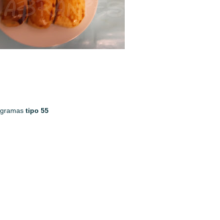
 gramas
tipo 55