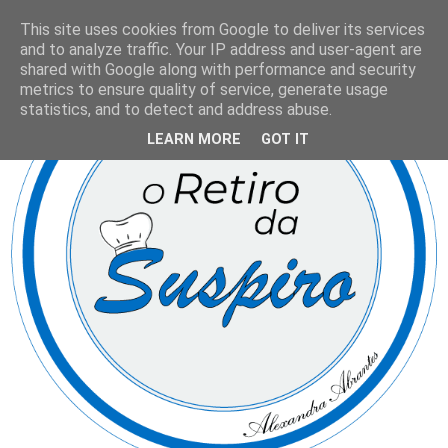
This site uses cookies from Google to deliver its services
and to analyze traffic. Your IP address and user-agent are
shared with Google along with performance and security
metrics to ensure quality of service, generate usage
statistics, and to detect and address abuse.
LEARN MORE
GOT IT