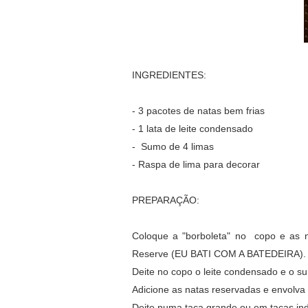
INGREDIENTES:
- 3 pacotes de natas bem frias
- 1 lata de leite condensado
- Sumo de 4 limas
- Raspa de lima para decorar
PREPARAÇÃO:
Coloque a "borboleta" no copo e as n
Reserve (EU BATI COM A BATEDEIRA).
Deite no copo o leite condensado e o s
Adicione as natas reservadas e envolva
Deite numa taça grande ou em taças indi