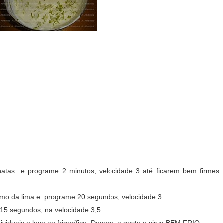
atas e programe 2 minutos, velocidade 3 até ficarem bem firmes.
umo da lima e programe 20 segundos, velocidade 3.
 15 segundos, na velocidade 3,5.
viduais e leve ao frigorífico. Decore a gosto e sirva BEM FRIO.