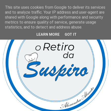
This site uses cookies from Google to deliver its services
and to analyze traffic. Your IP address and user-agent are
shared with Google along with performance and security
metrics to ensure quality of service, generate usage
statistics, and to detect and address abuse.
LEARN MORE
GOT IT