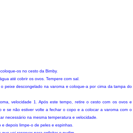
 coloque-os no cesto da Bimby.
água até cobrir os ovos. Tempere com sal.
e o peixe descongelado na varoma e coloque-a por cima da tampa do
oma, velocidade 1. Após este tempo, retire o cesto com os ovos e
do e se não estiver volte a fechar o copo e a colocar a varoma com o
ar necessário na mesma temperatura e velocidade.
o e depois limpe-o de peles e espinhas.
 que vai reservar para enfeitar o pudim.