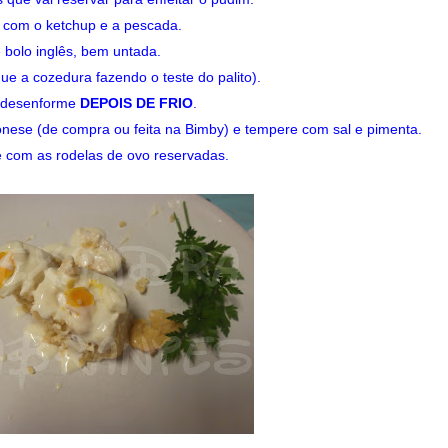
 com o ketchup e a pescada.
bolo inglês, bem untada.
que a cozedura fazendo o teste do palito).
 e desenforme
DEPOIS DE FRIO
.
nese (de compra ou feita na Bimby) e tempere com sal e pimenta.
 com as rodelas de ovo reservadas.