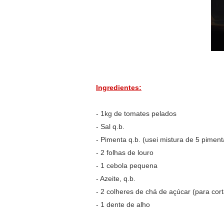
Ingredientes:
- 1kg de tomates pelados
- Sal q.b.
- Pimenta q.b. (usei mistura de 5 piment
- 2 folhas de louro
- 1 cebola pequena
- Azeite, q.b.
- 2 colheres de chá de açúcar (para cor
- 1 dente de alho