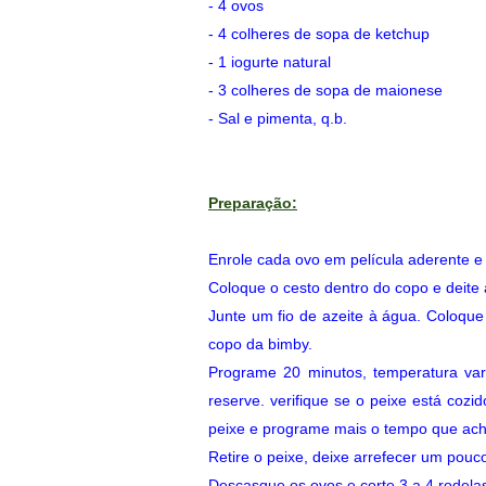
- 4 ovos
- 4 colheres de sopa de ketchup
- 1 iogurte natural
- 3 colheres de sopa de maionese
- Sal e pimenta, q.b.
Preparação:
Enrole cada ovo em película aderente e
Coloque o cesto dentro do copo e deite 
Junte um fio de azeite à água. Coloqu
copo da bimby.
Programe 20 minutos, temperatura var
reserve. verifique se o peixe está cozi
peixe e programe mais o tempo que ach
Retire o peixe, deixe arrefecer um pouc
Descasque os ovos e corte 3 a 4 rodelas