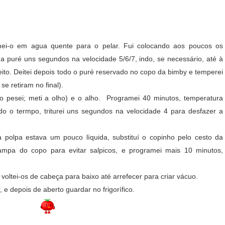
ei-o em agua quente para o pelar. Fui colocando aos poucos os
 puré uns segundos na velocidade 5/6/7, indo, se necessário, até à
feito. Deitei depois todo o puré reservado no copo da bimby e temperei
se retiram no final).
ão pesei; meti a olho) e o alho. Programei 40 minutos, temperatura
do o termpo, triturei uns segundos na velocidade 4 para desfazer a
polpa estava um pouco líquida, substituí o copinho pelo cesto da
ampa do copo para evitar salpicos, e programei mais 10 minutos,
e voltei-os de cabeça para baixo até arrefecer para criar vácuo.
 e depois de aberto guardar no frigorífico.