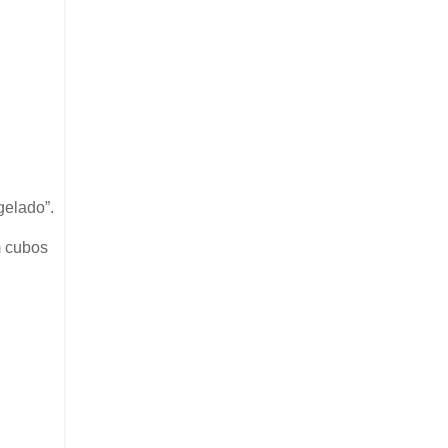
gelado”.
m cubos