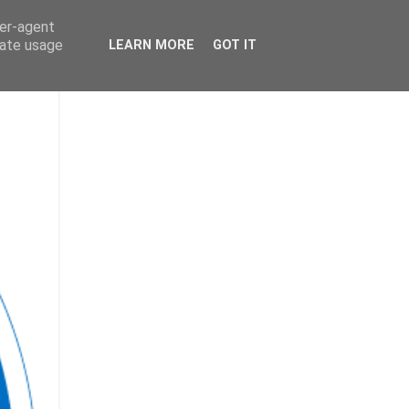
ser-agent
rate usage
LEARN MORE
GOT IT