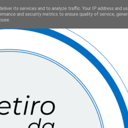
eliver its services and to analyze traffic. Your IP address and u
ormance and security metrics to ensure quality of service, gene
buse.