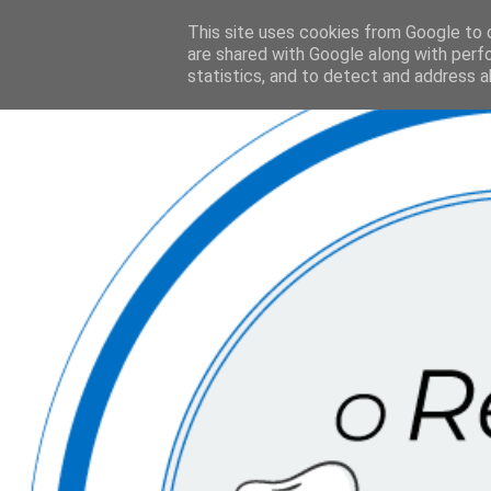
This site uses cookies from Google to d
are shared with Google along with perf
statistics, and to detect and address a